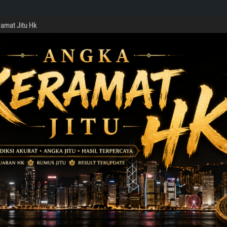
amat Jitu Hk