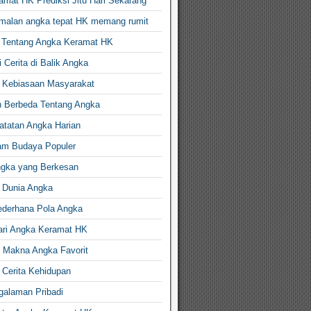
mat HK Prediksi Jitu Hari Sekarang
amalan angka tepat HK memang rumit
 Tentang Angka Keramat HK
 Cerita di Balik Angka
 Kebiasaan Masyarakat
 Berbeda Tentang Angka
atatan Angka Harian
am Budaya Populer
ngka yang Berkesan
 Dunia Angka
ederhana Pola Angka
dari Angka Keramat HK
 Makna Angka Favorit
Cerita Kehidupan
galaman Pribadi