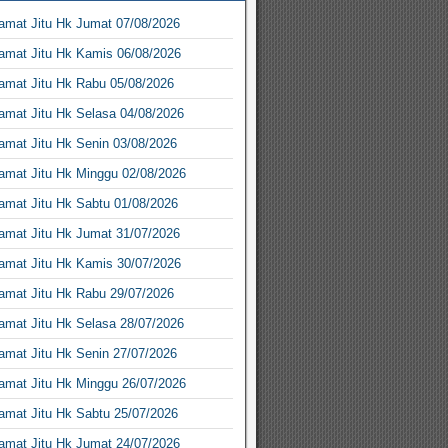
amat Jitu Hk Jumat 07/08/2026
amat Jitu Hk Kamis 06/08/2026
amat Jitu Hk Rabu 05/08/2026
mat Jitu Hk Selasa 04/08/2026
mat Jitu Hk Senin 03/08/2026
amat Jitu Hk Minggu 02/08/2026
mat Jitu Hk Sabtu 01/08/2026
amat Jitu Hk Jumat 31/07/2026
amat Jitu Hk Kamis 30/07/2026
amat Jitu Hk Rabu 29/07/2026
mat Jitu Hk Selasa 28/07/2026
mat Jitu Hk Senin 27/07/2026
amat Jitu Hk Minggu 26/07/2026
mat Jitu Hk Sabtu 25/07/2026
amat Jitu Hk Jumat 24/07/2026