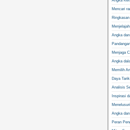
Angka Kera
Mencari r
Ringkasan
Menjelajahi
Angka dan
Pandangan
Menjaga C
Angka dal
Memilih A
Daya Tarik
Analisis S
Inspirasi 
Menelusuri
Angka dan 
Peran Pen