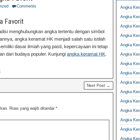
rized
Comments
Angka Ker
Angka Ker
a Favorit
Angka Ker
radisi menghubungkan angka tertentu dengan simbol
Angka Kera
nya, angka keramat HK menjadi salah satu istilah
Angka Kera
miliki dasar ilmiah yang pasti, kepercayaan ini tetap
an dari budaya populer. Kunjungi
angka keramat HK
.
Angka Ker
Angka Kera
t
Angka Ker
Angka Ker
Next Post →
Angka Ker
Angka Kera
ikan.
Ruas yang wajib ditandai
*
Angka Kera
Angka Ker
Angka Kera
Angka Ker