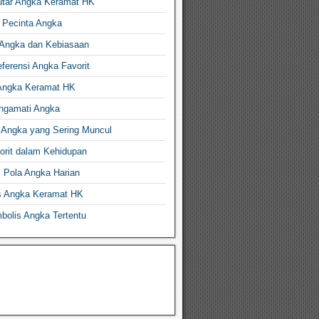
utar Angka Keramat HK
 Pecinta Angka
Angka dan Kebiasaan
ferensi Angka Favorit
Angka Keramat HK
engamati Angka
Angka yang Sering Muncul
orit dalam Kehidupan
Pola Angka Harian
as Angka Keramat HK
olis Angka Tertentu