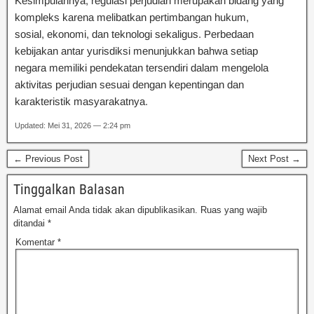
Kesimpulannya, regulasi perjudian merupakan bidang yang
kompleks karena melibatkan pertimbangan hukum,
sosial, ekonomi, dan teknologi sekaligus. Perbedaan
kebijakan antar yurisdiksi menunjukkan bahwa setiap
negara memiliki pendekatan tersendiri dalam mengelola
aktivitas perjudian sesuai dengan kepentingan dan
karakteristik masyarakatnya.
Updated: Mei 31, 2026 — 2:24 pm
← Previous Post
Next Post →
Tinggalkan Balasan
Alamat email Anda tidak akan dipublikasikan.
Ruas yang wajib
ditandai
*
Komentar
*