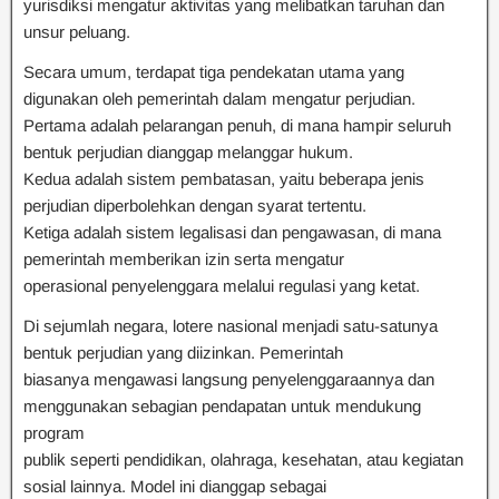
yurisdiksi mengatur aktivitas yang melibatkan taruhan dan
unsur peluang.
Secara umum, terdapat tiga pendekatan utama yang
digunakan oleh pemerintah dalam mengatur perjudian.
Pertama adalah pelarangan penuh, di mana hampir seluruh
bentuk perjudian dianggap melanggar hukum.
Kedua adalah sistem pembatasan, yaitu beberapa jenis
perjudian diperbolehkan dengan syarat tertentu.
Ketiga adalah sistem legalisasi dan pengawasan, di mana
pemerintah memberikan izin serta mengatur
operasional penyelenggara melalui regulasi yang ketat.
Di sejumlah negara, lotere nasional menjadi satu-satunya
bentuk perjudian yang diizinkan. Pemerintah
biasanya mengawasi langsung penyelenggaraannya dan
menggunakan sebagian pendapatan untuk mendukung
program
publik seperti pendidikan, olahraga, kesehatan, atau kegiatan
sosial lainnya. Model ini dianggap sebagai