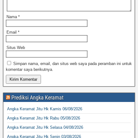
Nama
*
Email
*
Situs Web
Simpan nama, email, dan situs web saya pada peramban ini untuk
komentar saya berikutnya.
Prediksi Angka Keramat
Angka Keramat Jitu Hk Kamis 06/08/2026
Angka Keramat Jitu Hk Rabu 05/08/2026
Angka Keramat Jitu Hk Selasa 04/08/2026
Angka Keramat Jitu Hk Senin 03/08/2026