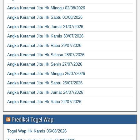
Angka Keramat Jitu Hk Minggu 02/08/2026
Angka Keramat Jitu Hk Sabtu 01/08/2026
Angka Keramat Jitu Hk Jumat 31/07/2026
Angka Keramat Jitu Hk Kamis 30/07/2026
Angka Keramat Jitu Hk Rabu 29/07/2026
Angka Keramat Jitu Hk Selasa 28/07/2026
Angka Keramat Jitu Hk Senin 27/07/2026
Angka Keramat Jitu Hk Minggu 26/07/2026
Angka Keramat Jitu Hk Sabtu 25/07/2026
Angka Keramat Jitu Hk Jumat 24/07/2026
Angka Keramat Jitu Hk Rabu 22/07/2026
Prediksi Togel Wap
Togel Wap Hk Kamis 06/08/2026