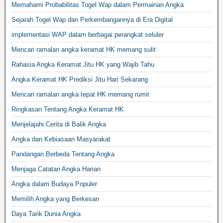
Memahami Probabilitas Togel Wap dalam Permainan Angka
Sejarah Togel Wap dan Perkembangannya di Era Digital
implementasi WAP dalam berbagai perangkat seluler
Mencari ramalan angka keramat HK memang sulit
Rahasia Angka Keramat Jitu HK yang Wajib Tahu
Angka Keramat HK Prediksi Jitu Hari Sekarang
Mencari ramalan angka tepat HK memang rumit
Ringkasan Tentang Angka Keramat HK
Menjelajahi Cerita di Balik Angka
Angka dan Kebiasaan Masyarakat
Pandangan Berbeda Tentang Angka
Menjaga Catatan Angka Harian
Angka dalam Budaya Populer
Memilih Angka yang Berkesan
Daya Tarik Dunia Angka