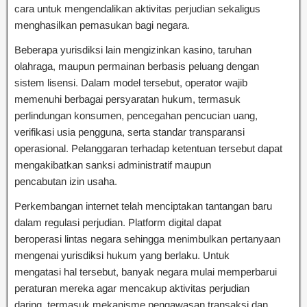
cara untuk mengendalikan aktivitas perjudian sekaligus
menghasilkan pemasukan bagi negara.
Beberapa yurisdiksi lain mengizinkan kasino, taruhan
olahraga, maupun permainan berbasis peluang dengan
sistem lisensi. Dalam model tersebut, operator wajib
memenuhi berbagai persyaratan hukum, termasuk
perlindungan konsumen, pencegahan pencucian uang,
verifikasi usia pengguna, serta standar transparansi
operasional. Pelanggaran terhadap ketentuan tersebut dapat
mengakibatkan sanksi administratif maupun
pencabutan izin usaha.
Perkembangan internet telah menciptakan tantangan baru
dalam regulasi perjudian. Platform digital dapat
beroperasi lintas negara sehingga menimbulkan pertanyaan
mengenai yurisdiksi hukum yang berlaku. Untuk
mengatasi hal tersebut, banyak negara mulai memperbarui
peraturan mereka agar mencakup aktivitas perjudian
daring, termasuk mekanisme pengawasan transaksi dan