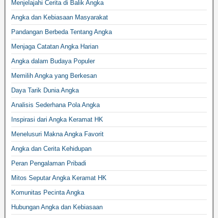
Menjelajahi Cerita di Balik Angka
Angka dan Kebiasaan Masyarakat
Pandangan Berbeda Tentang Angka
Menjaga Catatan Angka Harian
Angka dalam Budaya Populer
Memilih Angka yang Berkesan
Daya Tarik Dunia Angka
Analisis Sederhana Pola Angka
Inspirasi dari Angka Keramat HK
Menelusuri Makna Angka Favorit
Angka dan Cerita Kehidupan
Peran Pengalaman Pribadi
Mitos Seputar Angka Keramat HK
Komunitas Pecinta Angka
Hubungan Angka dan Kebiasaan