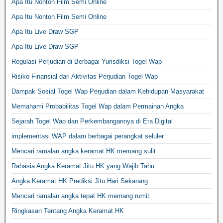
Apa Itu Nonton Film Semi Online
Apa Itu Nonton Film Semi Online
Apa Itu Live Draw SGP
Apa Itu Live Draw SGP
Regulasi Perjudian di Berbagai Yurisdiksi Togel Wap
Risiko Finansial dari Aktivitas Perjudian Togel Wap
Dampak Sosial Togel Wap Perjudian dalam Kehidupan Masyarakat
Memahami Probabilitas Togel Wap dalam Permainan Angka
Sejarah Togel Wap dan Perkembangannya di Era Digital
implementasi WAP dalam berbagai perangkat seluler
Mencari ramalan angka keramat HK memang sulit
Rahasia Angka Keramat Jitu HK yang Wajib Tahu
Angka Keramat HK Prediksi Jitu Hari Sekarang
Mencari ramalan angka tepat HK memang rumit
Ringkasan Tentang Angka Keramat HK