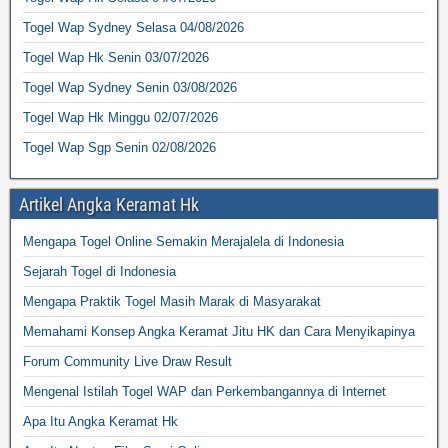
Togel Wap Sydney Selasa 04/08/2026
Togel Wap Hk Senin 03/07/2026
Togel Wap Sydney Senin 03/08/2026
Togel Wap Hk Minggu 02/07/2026
Togel Wap Sgp Senin 02/08/2026
Artikel Angka Keramat Hk
Mengapa Togel Online Semakin Merajalela di Indonesia
Sejarah Togel di Indonesia
Mengapa Praktik Togel Masih Marak di Masyarakat
Memahami Konsep Angka Keramat Jitu HK dan Cara Menyikapinya
Forum Community Live Draw Result
Mengenal Istilah Togel WAP dan Perkembangannya di Internet
Apa Itu Angka Keramat Hk