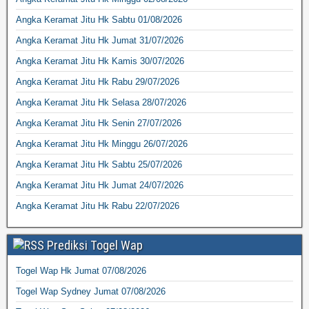
Angka Keramat Jitu Hk Sabtu 01/08/2026
Angka Keramat Jitu Hk Jumat 31/07/2026
Angka Keramat Jitu Hk Kamis 30/07/2026
Angka Keramat Jitu Hk Rabu 29/07/2026
Angka Keramat Jitu Hk Selasa 28/07/2026
Angka Keramat Jitu Hk Senin 27/07/2026
Angka Keramat Jitu Hk Minggu 26/07/2026
Angka Keramat Jitu Hk Sabtu 25/07/2026
Angka Keramat Jitu Hk Jumat 24/07/2026
Angka Keramat Jitu Hk Rabu 22/07/2026
Prediksi Togel Wap
Togel Wap Hk Jumat 07/08/2026
Togel Wap Sydney Jumat 07/08/2026