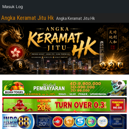
Masuk Log
Angka Keramat Jitu Hk
Angka Keramat Jitu Hk