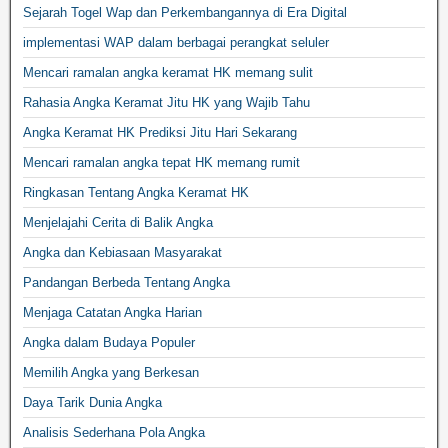
Sejarah Togel Wap dan Perkembangannya di Era Digital
implementasi WAP dalam berbagai perangkat seluler
Mencari ramalan angka keramat HK memang sulit
Rahasia Angka Keramat Jitu HK yang Wajib Tahu
Angka Keramat HK Prediksi Jitu Hari Sekarang
Mencari ramalan angka tepat HK memang rumit
Ringkasan Tentang Angka Keramat HK
Menjelajahi Cerita di Balik Angka
Angka dan Kebiasaan Masyarakat
Pandangan Berbeda Tentang Angka
Menjaga Catatan Angka Harian
Angka dalam Budaya Populer
Memilih Angka yang Berkesan
Daya Tarik Dunia Angka
Analisis Sederhana Pola Angka