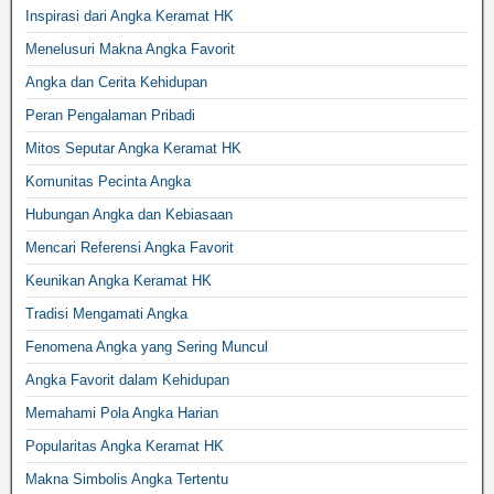
Inspirasi dari Angka Keramat HK
Menelusuri Makna Angka Favorit
Angka dan Cerita Kehidupan
Peran Pengalaman Pribadi
Mitos Seputar Angka Keramat HK
Komunitas Pecinta Angka
Hubungan Angka dan Kebiasaan
Mencari Referensi Angka Favorit
Keunikan Angka Keramat HK
Tradisi Mengamati Angka
Fenomena Angka yang Sering Muncul
Angka Favorit dalam Kehidupan
Memahami Pola Angka Harian
Popularitas Angka Keramat HK
Makna Simbolis Angka Tertentu