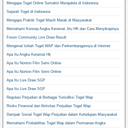
Mengapa Togel Online Semakin Merajalela di Indonesia
Sejarah Togel di Indonesia
Mengapa Praktik Togel Masih Marak di Masyarakat
Memahami Konsep Angka Keramat Jitu HK dan Cara Menyikapinya
Forum Community Live Draw Result
Mengenal Istilah Togel WAP dan Perkembangannya di Internet
Apa Itu Angka Keramat Hk
Apa Itu Nonton Film Semi Online
Apa Itu Nonton Film Semi Online
Apa Itu Live Draw SGP
Apa Itu Live Draw SGP
Regulasi Perjudian di Berbagai Yurisdiksi Togel Wap
Risiko Finansial dari Aktivitas Perjudian Togel Wap
Dampak Sosial Togel Wap Perjudian dalam Kehidupan Masyarakat
Memahami Probabilitas Togel Wap dalam Permainan Angka